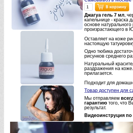
Джагуа гель 7 мл
, ч
капельнице - краска 
основе натурального 
произрастающего в 
Оставляет на коже ри
настоящую татуировку
Одно тюбика достаточ
рисунков среднего ра
Натуральный красите
раздражения на коже
прилагается.
Подходит для домашн
Товар доступен для 
Мы отправляем
всег
гарантию
того, что В
результат.
Видеоинструция по 