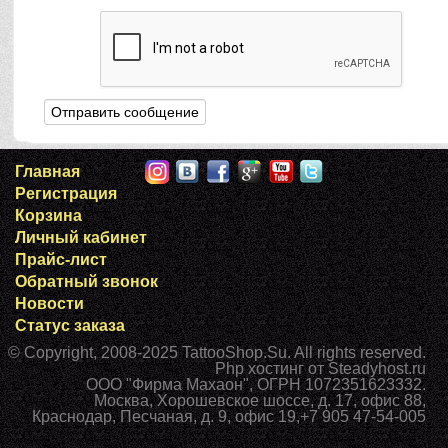
Главная
Регистрация
Корзина
Личный кабинет
Прайс-лист
Обратный звонок
Новости
Статус заказа
© Copyright, 2008-2025
TattooShop.Su
. All rights reserved.
Php хостинг
от Steadyhost.ru
ООО "Фирма Махаон", ОГРН 1072351623332.
Москва
,
Хорошевское шоссе, д. 17, офис 88
,
Краснодар
,
Песчаная, д. 9, офис 19
,
+7 905 47-54-005