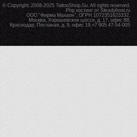
© Copyright, 2008-2025
TattooShop.Su
. All rights reserved.
Php хостинг
от Steadyhost.ru
ООО "Фирма Махаон", ОГРН 1072351623332.
Москва
,
Хорошевское шоссе, д. 17, офис 88
,
Краснодар
,
Песчаная, д. 9, офис 19
,
+7 905 47-54-005