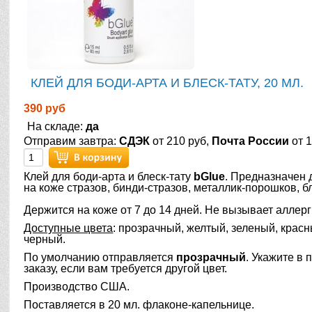
КЛЕЙ ДЛЯ БОДИ-АРТА И БЛЕСК-ТАТУ, 20 МЛ.
390 руб
На складе:
да
Отправим завтра:
СДЭК
от 210 руб,
Почта России
от 1
Клей для боди-арта и блеск-тату
bGlue
. Предназначен 
на коже стразов, бинди-стразов, металлик-порошков, б
Держится на коже от 7 до 14 дней. Не вызывает аллер
Доступные цвета
: прозрачный, желтый, зеленый, красн
черный.
По умолчанию отправляется
прозрачный
. Укажите в 
заказу, если вам требуется другой цвет.
Производство США.
Поставляется в 20 мл. флаконе-капельнице.