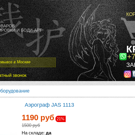
КО
ОВАРОВ
РОВКИ И БОДИ-АРТ
К
+7
овывоз в Москве
ЗА
тный звонок
борудование
Аэрограф JAS 1113
1190 руб
21%
1500 руб
На складе:
да