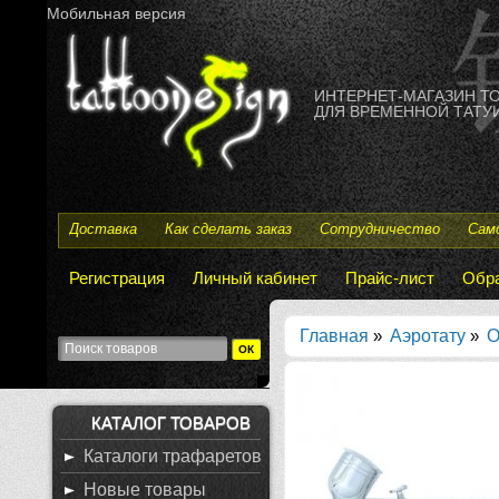
Мобильная версия
ИНТЕРНЕТ-МАГАЗИН Т
ДЛЯ ВРЕМЕННОЙ ТАТУИ
Доставка
Как сделать заказ
Сотрудничество
Сам
Регистрация
Личный кабинет
Прайс-лист
Обра
Главная
»
Аэротату
»
О
КАТАЛОГ ТОВАРОВ
Каталоги трафаретов
Новые товары