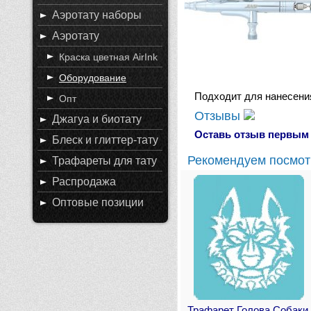
Аэротату наборы
Аэротату
Краска цветная AirInk
Оборудование
Подходит для нанесения
Опт
Отзывы
Джагуа и биотату
Оставь отзыв первым 
Блеск и глиттер-тату
Рекомендуем посмот
Трафареты для тату
Распродажа
Оптовые позиции
Трафарет Голова Собаки