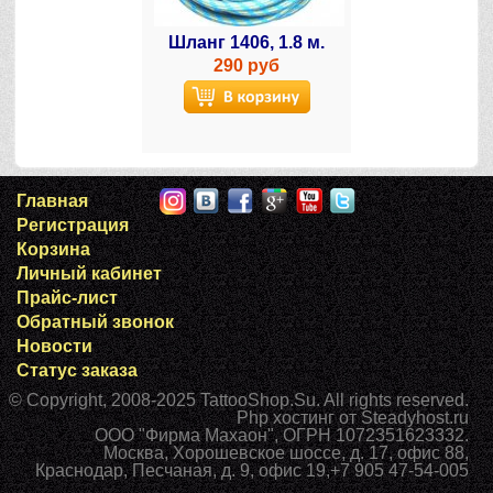
Шланг 1406, 1.8 м.
290 руб
Главная
Регистрация
Корзина
Личный кабинет
Прайс-лист
Обратный звонок
Новости
Статус заказа
© Copyright, 2008-2025
TattooShop.Su
. All rights reserved.
Php хостинг
от Steadyhost.ru
ООО "Фирма Махаон", ОГРН 1072351623332.
Москва
,
Хорошевское шоссе, д. 17, офис 88
,
Краснодар
,
Песчаная, д. 9, офис 19
,
+7 905 47-54-005